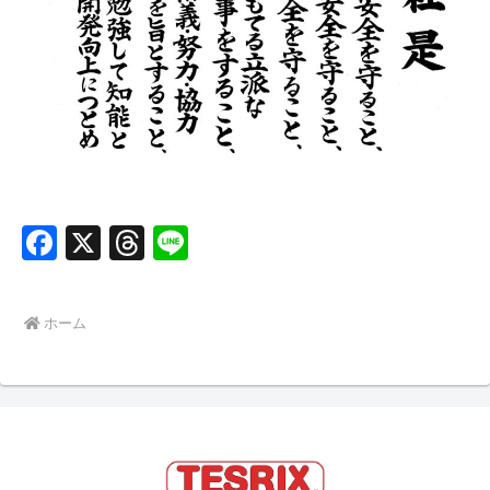
F
X
T
Li
a
h
n
c
re
e
ホーム
e
a
b
d
o
s
o
k